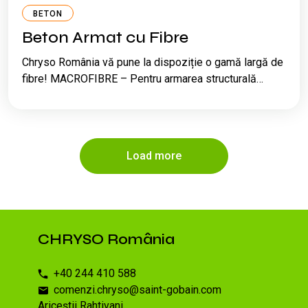
BETON
Beton Armat cu Fibre
Chryso România vă pune la dispoziție o gamă largă de
fibre! MACROFIBRE – Pentru armarea structurală…
Load more
CHRYSO România
+40 244 410 588
comenzi.chryso@saint-gobain.com
Ariceștii Rahtivani,